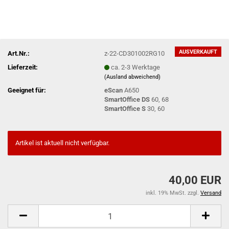
AUSVERKAUFT
Art.Nr.:
z-22-CD301002RG10
Lieferzeit:
ca. 2-3 Werktage
(Ausland abweichend)
Geeignet für:
eScan
A650
SmartOffice DS
60, 68
SmartOffice S
30, 60
Artikel ist aktuell nicht verfügbar.
40,00 EUR
inkl. 19% MwSt. zzgl.
Versand